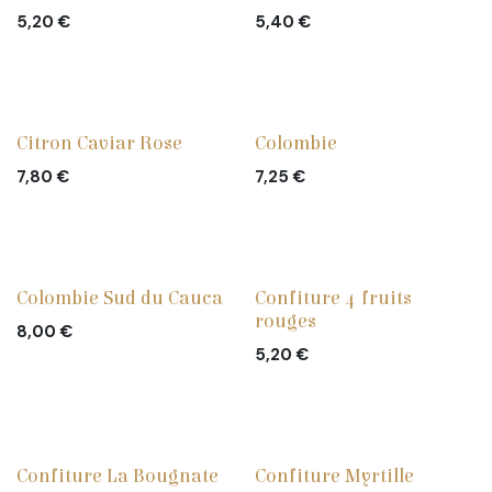
5,20
€
5,40
€
Citron Caviar Rose
Colombie
7,80
€
7,25
€
Colombie Sud du Cauca
Confiture 4 fruits
rouges
8,00
€
5,20
€
Confiture La Bougnate
Confiture Myrtille