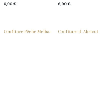
6,90
€
6,90
€
Confiture Pêche Melba
Confiture d'Abricot
5,20
€
5,20
€
Confiture de Banane
Confiture de Cassis
5,20
€
5,20
€
Confiture de Figue
Confiture de Fraise
5,20
€
5,20
€